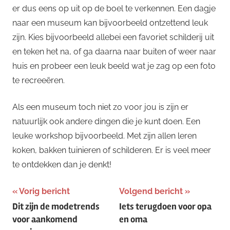
er dus eens op uit op de boel te verkennen. Een dagje
naar een museum kan bijvoorbeeld ontzettend leuk
zijn. Kies bijvoorbeeld allebei een favoriet schilderij uit
en teken het na, of ga daarna naar buiten of weer naar
huis en probeer een leuk beeld wat je zag op een foto
te recreeëren.
Als een museum toch niet zo voor jou is zijn er
natuurlijk ook andere dingen die je kunt doen. Een
leuke workshop bijvoorbeeld. Met zijn allen leren
koken, bakken tuinieren of schilderen. Er is veel meer
te ontdekken dan je denkt!
Bericht
Vorig bericht
Volgend bericht
Dit zijn de modetrends
Iets terugdoen voor opa
navigatie
voor aankomend
en oma