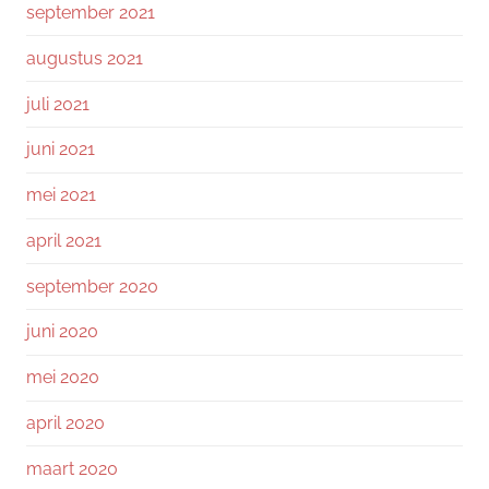
september 2021
augustus 2021
juli 2021
juni 2021
mei 2021
april 2021
september 2020
juni 2020
mei 2020
april 2020
maart 2020