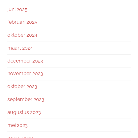
juni 2025
februari 2025
oktober 2024
maart 2024
december 2023
november 2023
oktober 2023
september 2023
augustus 2023
mei 2023
maart 2023