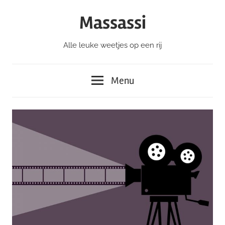
Ga
Massassi
naar
de
Alle leuke weetjes op een rij
inhoud
Menu