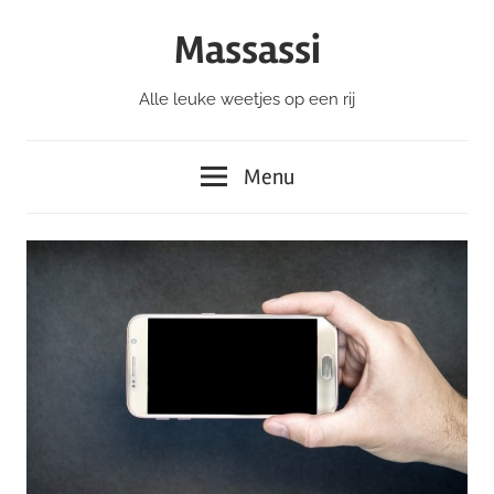
Ga
Massassi
naar
de
Alle leuke weetjes op een rij
inhoud
Menu