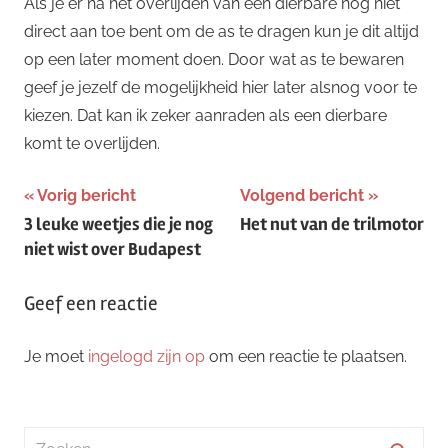
Als je er na het overlijden van een dierbare nog niet
direct aan toe bent om de as te dragen kun je dit altijd
op een later moment doen. Door wat as te bewaren
geef je jezelf de mogelijkheid hier later alsnog voor te
kiezen. Dat kan ik zeker aanraden als een dierbare
komt te overlijden.
Bericht
Vorig bericht
Volgend bericht
3 leuke weetjes die je nog
Het nut van de trilmotor
navigatie
niet wist over Budapest
Geef een reactie
Je moet
ingelogd zijn op
om een reactie te plaatsen.
Zoeken