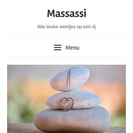
Ga
Massassi
naar
de
Alle leuke weetjes op een rij
inhoud
Menu