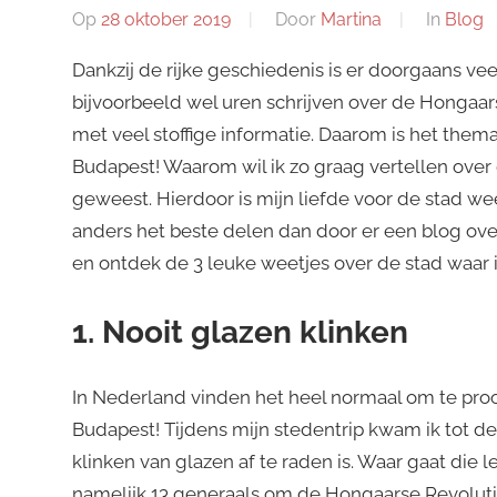
Op
28 oktober 2019
Door
Martina
In
Blog
Dankzij de rijke geschiedenis is er doorgaans vee
bijvoorbeeld wel uren schrijven over de Hongaarse
met veel stoffige informatie. Daarom is het thema
Budapest! Waarom wil ik zo graag vertellen over 
geweest. Hierdoor is mijn liefde voor de stad w
anders het beste delen dan door er een blog over
en ontdek de 3 leuke weetjes over de stad waar 
1. Nooit glazen klinken
In Nederland vinden het heel normaal om te proos
Budapest! Tijdens mijn stedentrip kwam ik tot d
klinken van glazen af te raden is. Waar gaat die
namelijk 13 generaals om de Hongaarse Revoluti