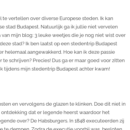
l te vertellen over diverse Europese steden. Ik kan
 stad Budapest. Natuurlijk ga ik jullie niet vervelen
 van mijn blog: 3 leuke weetjes die je nog niet wist over
deze stad? Ik ben laatst op een stedentrip Budapest
eer helemaal aangewakkerd. Hoe kan ik deze passie
 te schrijven? Precies! Dus ga er maar goed voor zitten
ik tijdens mijn stedentrip Budapest achter kwam!
ten en vervolgens de glazen te klinken. Doe dit niet in
e ontdekking dat er legende heerst waardoor het
 legende over? De Habsburgers. In 1848 executeerden zij
e te dempen. Zodra de executie voorbij was, besloten