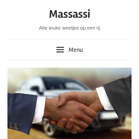
Ga
Massassi
naar
de
Alle leuke weetjes op een rij
inhoud
Menu