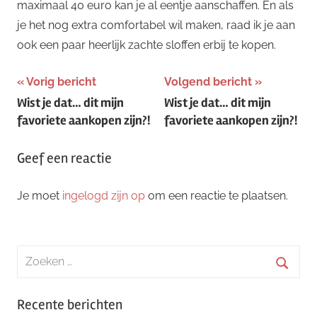
maximaal 40 euro kan je al eentje aanschaffen. En als
je het nog extra comfortabel wil maken, raad ik je aan
ook een paar heerlijk zachte sloffen erbij te kopen.
Bericht
Vorig bericht
Volgend bericht
Wist je dat… dit mijn
Wist je dat… dit mijn
navigatie
favoriete aankopen zijn?!
favoriete aankopen zijn?!
Geef een reactie
Je moet
ingelogd zijn op
om een reactie te plaatsen.
Zoeken
naar:
Zoeke
Recente berichten