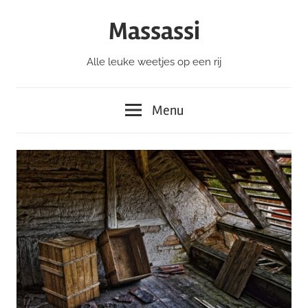
Ga
Massassi
naar
de
Alle leuke weetjes op een rij
inhoud
Menu