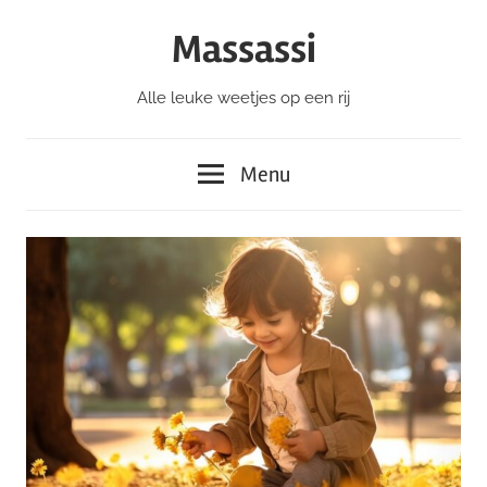
Ga
Massassi
naar
de
Alle leuke weetjes op een rij
inhoud
Menu